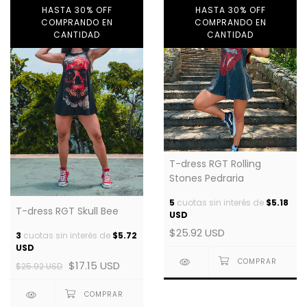
HASTA 30% OFF
HASTA 30% OFF
COMPRANDO EN
COMPRANDO EN
CANTIDAD
CANTIDAD
T-dress RGT Rolling
Stones Pedraria
5
cuotas sin interés de
$5.18
T-dress RGT Skull Bee
USD
$25.92 USD
3
cuotas sin interés de
$5.72
USD
$17.15 USD
$25.92 USD