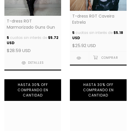
T-dress RGT Caveira
T-dress RGT
Estrela
Marmorizado Guns Gun
5
cuotas sin interés de
$5.18
5
cuotas sin interés de
$5.72
USD
USD
$25.92 USD
$28.59 USD
DETALLES
HASTA 30% OFF
HASTA 30% OFF
COMPRANDO EN
COMPRANDO EN
CANTIDAD
CANTIDAD