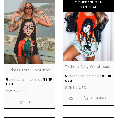
COMPRANDO EN
CANTIDAD
T-dress Amy Winehouse
T-dress Torci Chiquinha
5
cuotas sin interés de
$5.18
5
cuotas sin interés de
$5.18
USD
USD
$25.92 USD
$25.92 USD
DETALLES