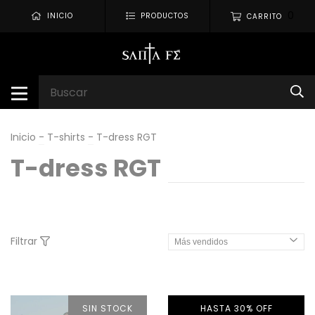
0
INICIO
PRODUCTOS
CARRITO
Inicio
-
T-shirts
-
T-dress RGT
T-dress RGT
Filtrar
SIN STOCK
HASTA 30% OFF