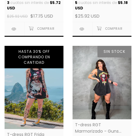
3
cuotas sin interés de
$5.72
5
cuotas sin interés de
$5.18
USD
USD
$17.15 USD
$25.92 USD
$25.92 USD
HASTA 30% OFF
SIN STOCK
COMPRANDO EN
CANTIDAD
T-dress RGT
Marmorizado - Guns
T-dress RGT Frida