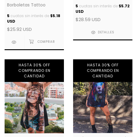
Caveira
Borboletas Tattoo
5
cuotas sin interés de
$5.72
USD
5
cuotas sin interés de
$5.18
$28.59 USD
USD
$25.92 USD
DETALLES
HASTA 30% OFF
HASTA 30% OFF
COMPRANDO EN
COMPRANDO EN
CANTIDAD
CANTIDAD