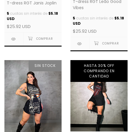
T-dress RGT Leão Good
T-dress RGT Janis Joplin
Vibes
5
cuotas sin interés de
$5.18
5
cuotas sin interés de
$5.18
USD
USD
$25.92 USD
$25.92 USD
SIN STOCK
HASTA 30% OFF
COMPRANDO EN
CANTIDAD