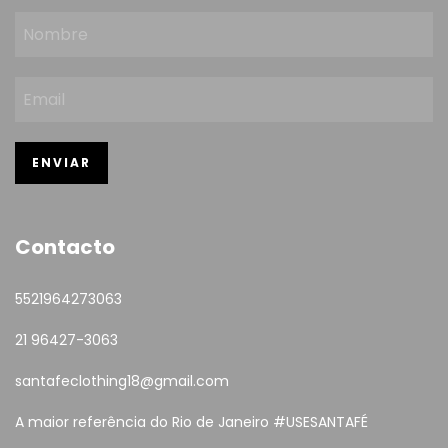
Contacto
5521964273063
21 96427-3063
santafeclothing18@gmail.com
A maior referência do Rio de Janeiro #USESANTAFÉ