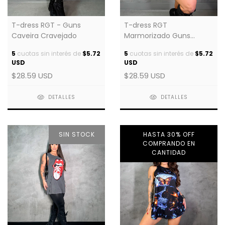
T-dress RGT - Guns
T-dress RGT
Caveira Cravejado
Marmorizado Guns
Cravejado
5
cuotas sin interés de
$5.72
5
cuotas sin interés de
$5.72
USD
USD
$28.59 USD
$28.59 USD
DETALLES
DETALLES
SIN STOCK
HASTA 30% OFF
COMPRANDO EN
CANTIDAD