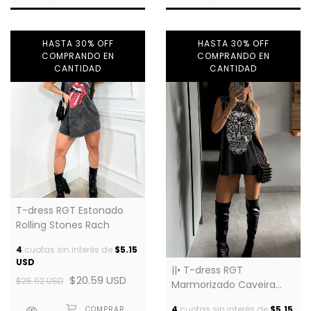
HASTA 30% OFF
HASTA 30% OFF
COMPRANDO EN
COMPRANDO EN
CANTIDAD
CANTIDAD
T-dress RGT Estonado
Rolling Stones Rach
4
cuotas sin interés de
$5.15
USD
||• T-dress RGT
$20.59 USD
$25.92 USD
Marmorizado Caveira
Mexicana
4
cuotas sin interés de
$5.15