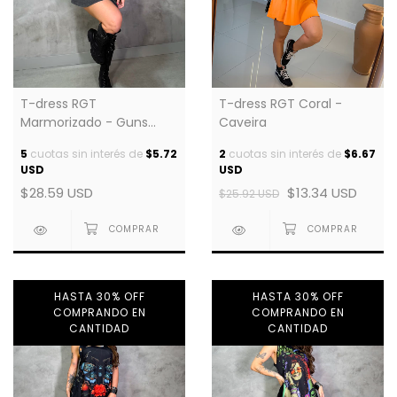
T-dress RGT
T-dress RGT Coral -
Marmorizado - Guns
Caveira
Caveira
5
cuotas sin interés de
$5.72
2
cuotas sin interés de
$6.67
USD
USD
$28.59 USD
$13.34 USD
$25.92 USD
HASTA 30% OFF
HASTA 30% OFF
COMPRANDO EN
COMPRANDO EN
CANTIDAD
CANTIDAD