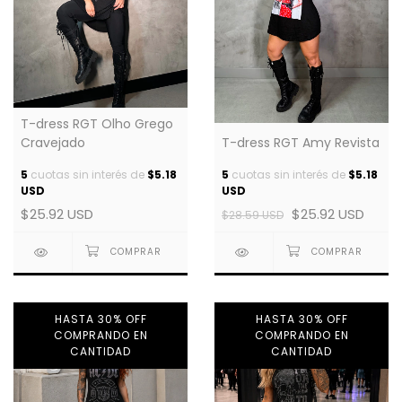
T-dress RGT Olho Grego
T-dress RGT Amy Revista
Cravejado
5
cuotas sin interés de
$5.18
5
cuotas sin interés de
$5.18
USD
USD
$25.92 USD
$25.92 USD
$28.59 USD
HASTA 30% OFF
HASTA 30% OFF
COMPRANDO EN
COMPRANDO EN
CANTIDAD
CANTIDAD