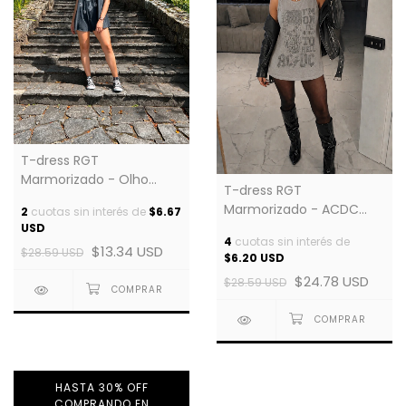
T-dress RGT
Marmorizado - Olho
T-dress RGT
Grego
Marmorizado - ACDC
2
cuotas sin interés de
$6.67
Caveira
USD
4
cuotas sin interés de
$13.34 USD
$28.59 USD
$6.20 USD
$24.78 USD
$28.59 USD
HASTA 30% OFF
COMPRANDO EN