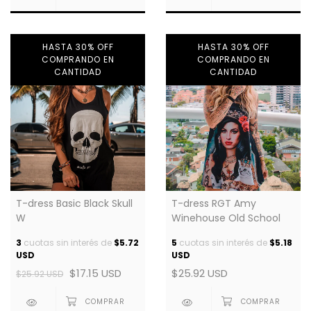
HASTA 30% OFF
HASTA 30% OFF
COMPRANDO EN
COMPRANDO EN
CANTIDAD
CANTIDAD
T-dress Basic Black Skull
T-dress RGT Amy
W
Winehouse Old School
3
cuotas sin interés de
$5.72
5
cuotas sin interés de
$5.18
USD
USD
$17.15 USD
$25.92 USD
$25.92 USD