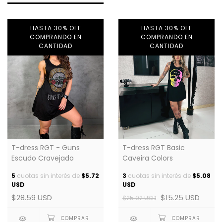
HASTA 30% OFF
HASTA 30% OFF
COMPRANDO EN
COMPRANDO EN
CANTIDAD
CANTIDAD
T-dress RGT - Guns
T-dress RGT Basic
Escudo Cravejado
Caveira Colors
5
cuotas sin interés de
$5.72
3
cuotas sin interés de
$5.08
USD
USD
$28.59 USD
$15.25 USD
$25.92 USD