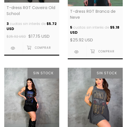
T-dress RGT Caveira Old
T-dress RGT Branca de
School
Neve
3
cuotas sin interés de
$5.72
5
cuotas sin interés de
$5.18
USD
USD
$17.15 USD
$25.92 USD
$25.92 USD
SIN STOCK
SIN STOCK