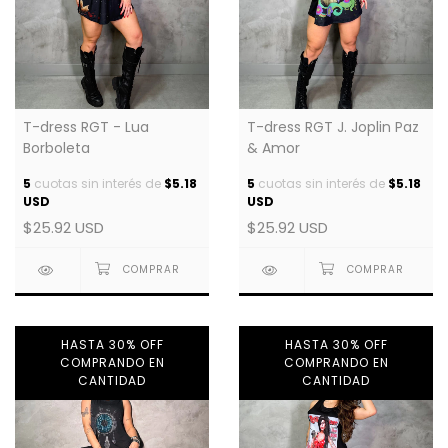
T-dress RGT - Lua
T-dress RGT J. Joplin Paz
Borboleta
& Amor
5
cuotas sin interés de
$5.18
5
cuotas sin interés de
$5.18
USD
USD
$25.92 USD
$25.92 USD
HASTA 30% OFF
HASTA 30% OFF
COMPRANDO EN
COMPRANDO EN
CANTIDAD
CANTIDAD