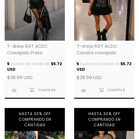
T-dress RGT ACDC
T-dress RGT ACDC
Cravejado Prata
Caveira cravejado
5
cuotas sin interés de
$5.72
5
cuotas sin interés de
$5.72
USD
USD
$28.59 USD
$28.59 USD
HASTA 30% OFF
HASTA 30% OFF
COMPRANDO EN
COMPRANDO EN
CANTIDAD
CANTIDAD