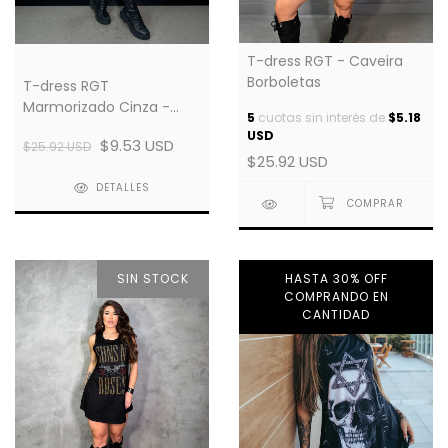
T-dress RGT - Caveira
Borboletas
T-dress RGT
Marmorizado Cinza -
5
cuotas sin interés de
$5.18
Stones Caveira
USD
$9.53 USD
$25.92 USD
$25.92 USD
DETALLES
SIN STOCK
HASTA 30% OFF
COMPRANDO EN
CANTIDAD