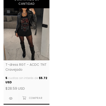
CANTIDAD
T-dress RGT - ACDC TNT
Cravejado
5
cuotas sin interés de
$5.72
USD
$28.59 USD