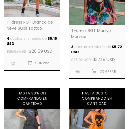
T-dress RGT Branca de
Neve Subli Tattoo
T-dress RGT Marilyn
Monroe
4
cuotas sin interés de
$5.15
USD
3
cuotas sin interés de
$5.72
$20.59 USD
$25.92 USD
USD
$17.15 USD
$25.92 USD
HASTA 30% OFF
HASTA 30% OFF
COMPRANDO EN
COMPRANDO EN
CANTIDAD
CANTIDAD