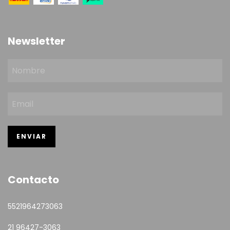
Newsletter
Contacto
5521964273063
21 96427-3063