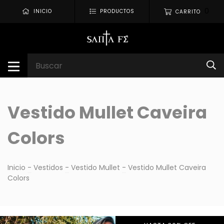
0
INICIO
PRODUCTOS
CARRITO
Vestido Mullet Caveira
Colors
Inicio
-
Vestidos
-
Vestido Mullet
-
Vestido Mullet Caveira
Colors