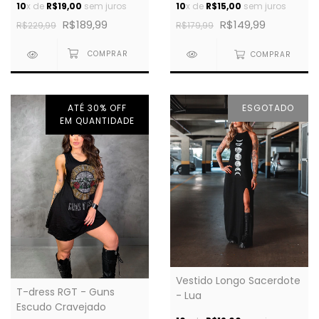
10
x de
R$15,00
sem juros
10
x de
R$19,00
sem juros
R$149,99
R$189,99
R$179,99
R$229,99
COMPRAR
ATÉ 30% OFF
ESGOTADO
EM QUANTIDADE
Vestido Longo Sacerdote
T-dress RGT - Guns
- Lua
Escudo Cravejado