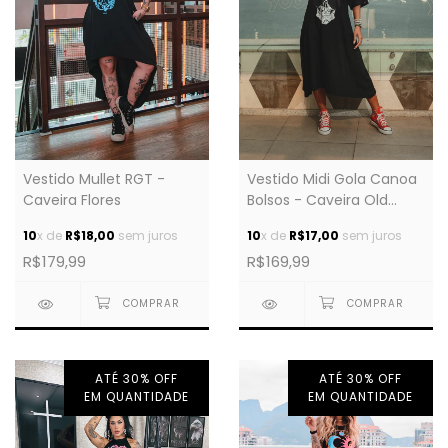
Vestido Mullet RGT -
Vestido Midi Gola Canoa
Caveira Flores
Bolsos - Caveira Old
School
10
x de
R$18,00
sem juros
10
x de
R$17,00
sem juros
R$179,99
R$169,99
ATÉ 30% OFF
ATÉ 30% OFF
EM QUANTIDADE
EM QUANTIDADE