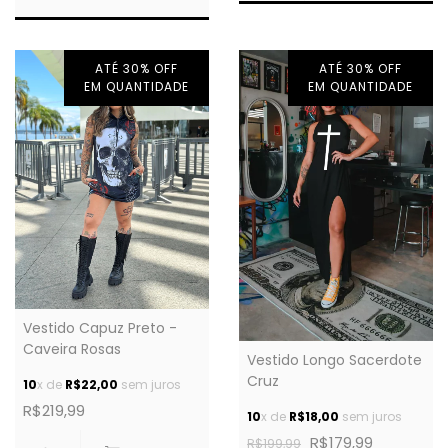
ATÉ 30% OFF
ATÉ 30% OFF
EM QUANTIDADE
EM QUANTIDADE
Vestido Capuz Preto -
Caveira Rosas
Vestido Longo Sacerdote
Cruz
10
x de
R$22,00
sem juros
R$219,99
10
x de
R$18,00
sem juros
R$179,99
R$199,99