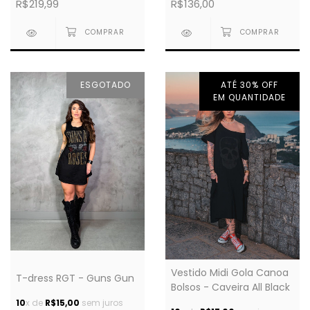
R$136,00
R$219,99
ESGOTADO
ATÉ 30% OFF
EM QUANTIDADE
Vestido Midi Gola Canoa
T-dress RGT - Guns Gun
Bolsos - Caveira All Black
10
x de
R$15,00
sem juros