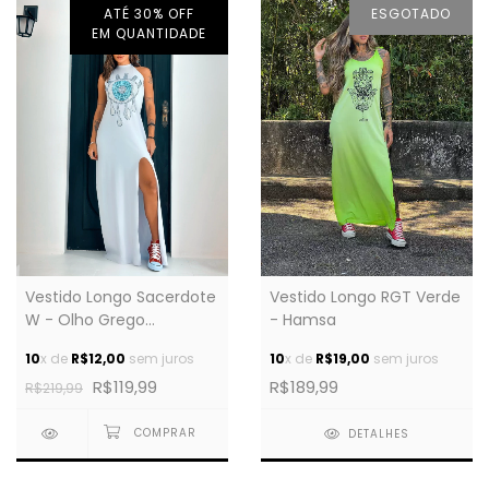
ATÉ 30% OFF
ESGOTADO
EM QUANTIDADE
Vestido Longo Sacerdote
Vestido Longo RGT Verde
W - Olho Grego
- Hamsa
Cravejado
10
x de
R$12,00
sem juros
10
x de
R$19,00
sem juros
R$119,99
R$189,99
R$219,99
DETALHES