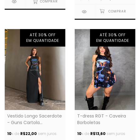
COMPRAR
ATÉ 30% OFF
ATÉ 30% OFF
EM QUANTIDADE
EM QUANTIDADE
T-dress RGT - Caveira
Vestido Longo Sacerdote
Borboletas
- Guns Cartola
Cravejado
10
x de
R$13,60
sem juros
10
x de
R$22,00
sem juros