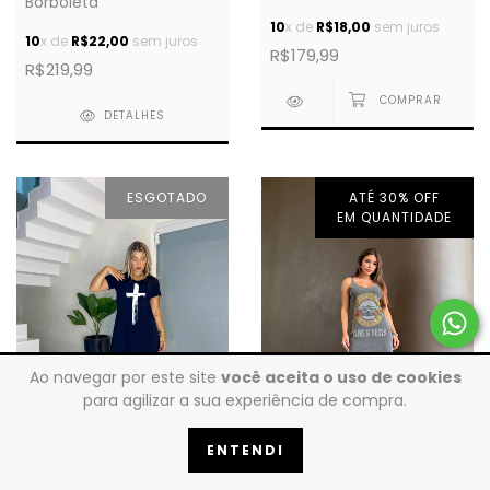
Borboleta
10
x de
R$18,00
sem juros
10
x de
R$22,00
sem juros
R$179,99
R$219,99
DETALHES
ESGOTADO
ATÉ 30% OFF
EM QUANTIDADE
Ao navegar por este site
você aceita o uso de cookies
para agilizar a sua experiência de compra.
ENTENDI
Vestido Longo RGR
Vestido Mullet - Cruz Sta