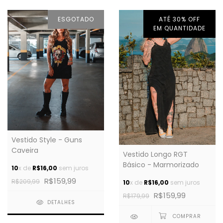
ESGOTADO
ATÉ 30% OFF
EM QUANTIDADE
Vestido Style - Guns
Caveira
Vestido Longo RGT
Básico - Marmorizado
10
x de
R$16,00
sem juros
R$159,99
R$209,99
10
x de
R$16,00
sem juros
R$159,99
R$179,99
DETALHES