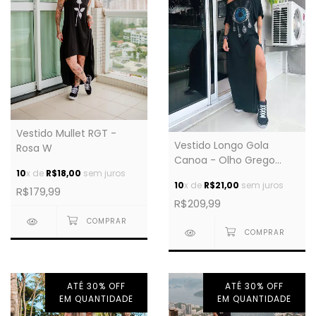
Vestido Mullet RGT -
Vestido Longo Gola
Rosa W
Canoa - Olho Grego
10
x de
R$18,00
sem juros
Cravejado
10
x de
R$21,00
sem juros
R$179,99
R$209,99
ATÉ 30% OFF
ATÉ 30% OFF
EM QUANTIDADE
EM QUANTIDADE