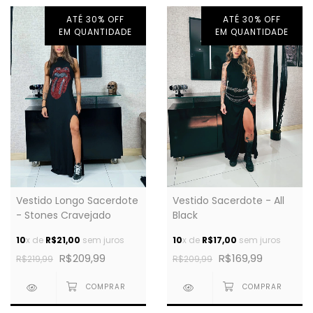
ATÉ 30% OFF
ATÉ 30% OFF
EM QUANTIDADE
EM QUANTIDADE
Vestido Longo Sacerdote
Vestido Sacerdote - All
- Stones Cravejado
Black
10
x de
R$21,00
sem juros
10
x de
R$17,00
sem juros
R$209,99
R$169,99
R$219,99
R$209,99