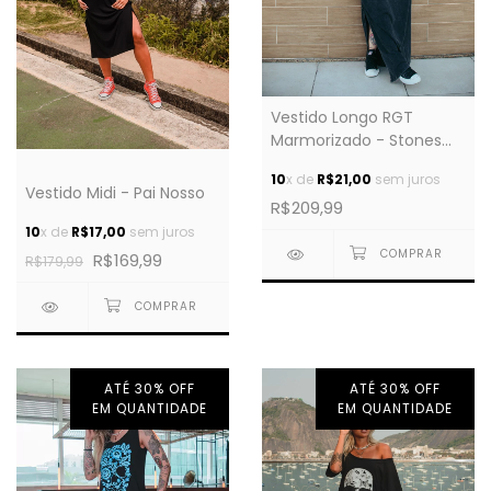
Vestido Longo RGT
Marmorizado - Stones
Cravejado
10
x de
R$21,00
sem juros
Vestido Midi - Pai Nosso
R$209,99
10
x de
R$17,00
sem juros
R$169,99
R$179,99
ATÉ 30% OFF
ATÉ 30% OFF
EM QUANTIDADE
EM QUANTIDADE