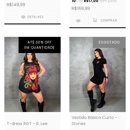
10
x de
R$17,00
sem juros
R$149,99
R$169,99
DETALHES
ATÉ 30% OFF
ESGOTADO
EM QUANTIDADE
Vestido Básico Curto -
T-dress RGT - R. Lee
Stones