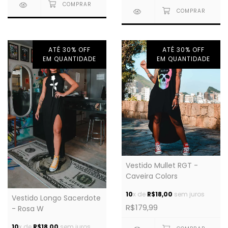
ATÉ 30% OFF
ATÉ 30% OFF
EM QUANTIDADE
EM QUANTIDADE
Vestido Mullet RGT -
Caveira Colors
10
x de
R$18,00
sem juros
Vestido Longo Sacerdote
R$179,99
- Rosa W
10
x de
R$18,00
sem juros