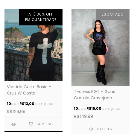
ATÉ 30% OFF
ESGOTADO
EM QUANTIDADE
Vestido Curto Basic -
T-dress RGT - Guns
Cruz W Costa
Cartola Cravejado
10
x de
R$13,00
sem juros
10
x de
R$15,00
sem juros
R$129,99
R$149,99
DETALHES