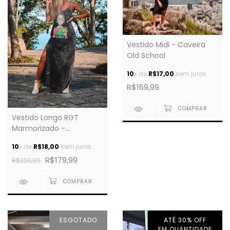
Vestido Midi - Caveira
Old School
10
x de
R$17,00
sem juros
R$169,99
Vestido Longo RGT
Marmorizado -
Chiquinha
10
x de
R$18,00
sem juros
R$179,99
R$229,99
ESGOTADO
ATÉ 30% OFF
EM QUANTIDADE