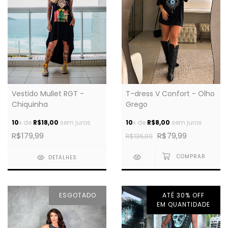
T-dress V Confort - Olho
Vestido Mullet RGT -
Grego
Chiquinha
10
x de
R$8,00
sem juros
10
x de
R$18,00
sem juros
R$79,99
R$179,99
R$136,00
DETALHES
ESGOTADO
ATÉ 30% OFF
EM QUANTIDADE