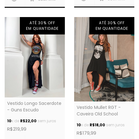
ATÉ 30% OFF
ATÉ 30% OFF
EM QUANTIDADE
EM QUANTIDADE
Vestido Longo Sacerdote
Vestido Mullet RGT -
- Guns Escudo
Caveira Old School
10
x de
R$22,00
sem juros
10
x de
R$18,00
sem juros
R$219,99
R$179,99