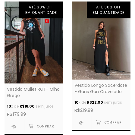
ATÉ 30% OFF
ATÉ 30% OFF
EM QUANTIDADE
EM QUANTIDADE
Vestido Longo Sacerdote
Vestido Mullet RGT- Olho
- Guns Gun Cravejado
Grego
10
x de
R$22,00
sem juros
10
x de
R$18,00
sem juros
R$219,99
R$179,99