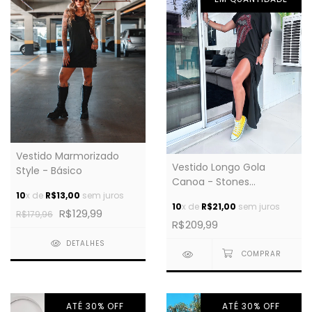
Vestido Marmorizado
Vestido Longo Gola
Style - Básico
Canoa - Stones
10
x de
R$13,00
sem juros
Cravejado
10
x de
R$21,00
sem juros
R$129,99
R$179,96
R$209,99
DETALHES
ATÉ 30% OFF
ATÉ 30% OFF