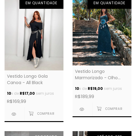
EM QUANTIDADE
EM QUANTIDADE
Vestido Longo
Vestido Longo Gola
Marmorizado - Olho
Canoa - All Black
Grego Cravejado
10
x de
R$19,00
sem juros
10
x de
R$17,00
sem juros
R$189,99
R$169,99