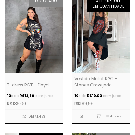
ESGOTADO
ATÉ 30% OFF
EM QUANTIDADE
Vestido Mullet RGT -
T-dress RGT - Floyd
Stones Cravejado
10
x de
R$13,60
sem juros
10
x de
R$19,00
sem juros
R$136,00
R$189,99
DETALHES