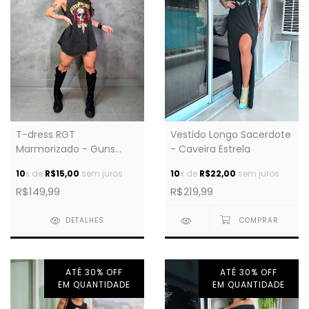
T-dress RGT
Vestido Longo Sacerdote
Marmorizado - Guns
- Caveira Estrela
Caveira
10
x de
R$15,00
sem juros
10
x de
R$22,00
sem juros
R$149,99
R$219,99
DETALHES
ATÉ 30% OFF
ATÉ 30% OFF
EM QUANTIDADE
EM QUANTIDADE