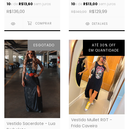
10
x de
R$13,60
sem juros
10
x de
R$13,00
sem juros
R$136,00
R$129,99
R$149,99
DETALHES
ESGOTADO
ATÉ 30% OFF
EM QUANTIDADE
Vestido Mullet RGT -
Vestido Sacerdote - Lua
Frida Caveira