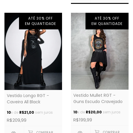
ATÉ 30% OFF
ATÉ 30% OFF
EM QUANTIDADE
EM QUANTIDADE
Vestido Mullet RGT -
Vestido Longo RGT -
Guns Escudo Cravejado
Caveira All Black
10
x de
R$20,00
sem juros
10
x de
R$21,00
sem juros
R$199,99
R$209,99