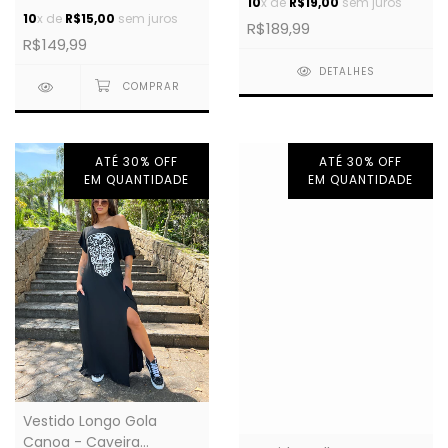
10
x de
R$19,00
sem juros
10
x de
R$15,00
sem juros
R$189,99
R$149,99
DETALHES
ATÉ 30% OFF
ATÉ 30% OFF
EM QUANTIDADE
EM QUANTIDADE
Vestido Longo Gola
Canoa - Caveira