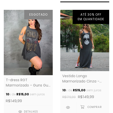
ESGOTADO
ATÉ 30% OFF
EM QUANTIDADE
Vestido Longo
T-dress RGT
Marmorizado Cinza -
Marmorizado - Guns Gun
Caveira Old School
10
x de
R$15,00
sem juros
Cravejado
10
x de
R$15,00
sem juros
R$149,99
R$179,99
R$149,99
DETALHES