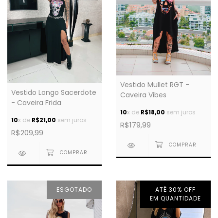
Vestido Mullet RGT -
Vestido Longo Sacerdote
Caveira Vibes
- Caveira Frida
10
x de
R$18,00
sem juros
10
x de
R$21,00
sem juros
R$179,99
R$209,99
ESGOTADO
ATÉ 30% OFF
EM QUANTIDADE