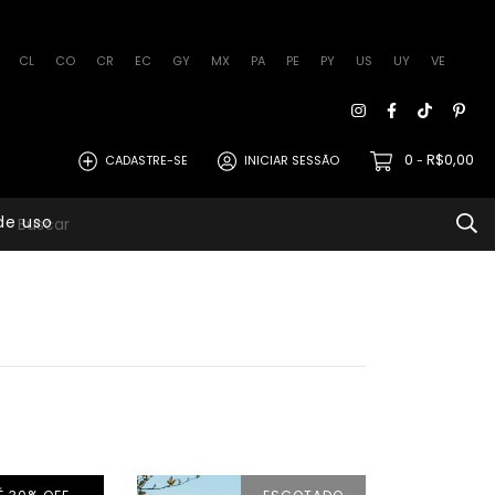
CL
CO
CR
EC
GY
MX
PA
PE
PY
US
UY
VE
0
R$0,00
CADASTRE-SE
INICIAR SESSÃO
-
de uso