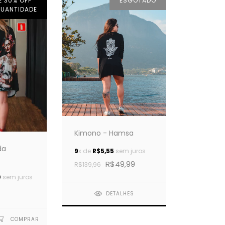
É 30% OFF
ESGOTADO
QUANTIDADE
Kimono - Hamsa
da
9
x de
R$5,55
sem juros
R$49,99
R$139,96
0
sem juros
DETALHES