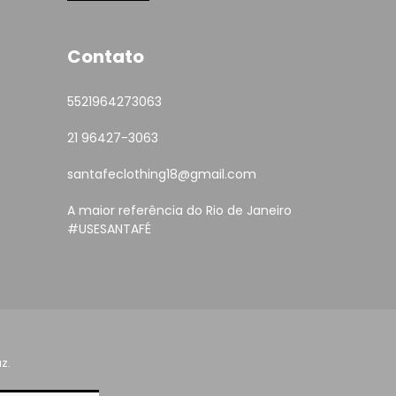
Contato
5521964273063
21 96427-3063
santafeclothing18@gmail.com
A maior referência do Rio de Janeiro
#USESANTAFÉ
z.