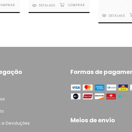
DETALHES
DETALHES
egação
Formas de pagame
tos
to
Meios de envio
s e Devoluções