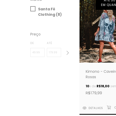
ATÉ 30
EM QUAN
Santa Fé
Clothing (8)
Preço
DE
ATÉ
Kimono - Caveir
Rosas
10
x de
R$18,00
sem
R$179,99
DETALHES