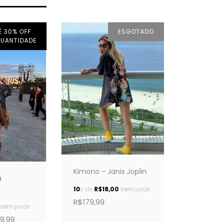
É 30% OFF
ESGOTADO
QUANTIDADE
Kimono - Janis Joplin
a
10
x de
R$18,00
sem juros
R$179,99
sem juros
9,99