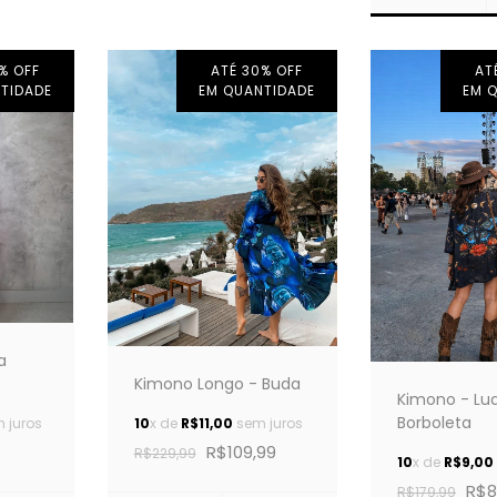
% OFF
ATÉ 30% OFF
AT
TIDADE
EM QUANTIDADE
EM 
a
Kimono Longo - Buda
Kimono - Lu
Borboleta
 juros
10
x de
R$11,00
sem juros
R$109,99
R$229,99
10
x de
R$9,00
R$8
R$179,99