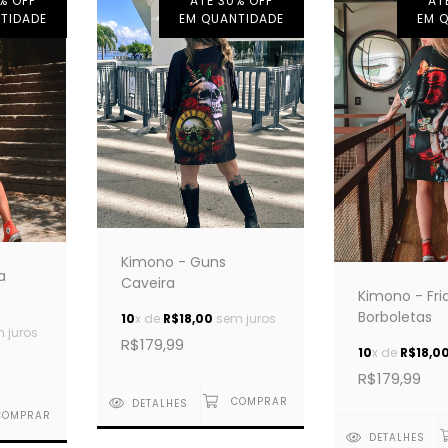
% OFF
ATÉ 30% OFF
AT
TIDADE
EM QUANTIDADE
EM 
Kimono - Guns
a
Caveira
Kimono - Fri
Borboletas
10
x de
R$18,00
sem juros
 juros
R$179,99
10
x de
R$18,0
R$179,99
DETALHES
DETALHES