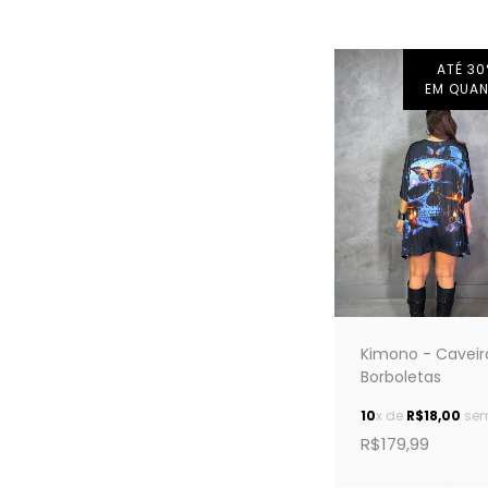
ATÉ 30
EM QUAN
Kimono - Caveir
Borboletas
10
x de
R$18,00
sem
R$179,99