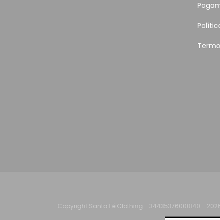
Pagam
Políti
Termo
Copyright Santa Fé Clothing - 34435376000140 - 2026.