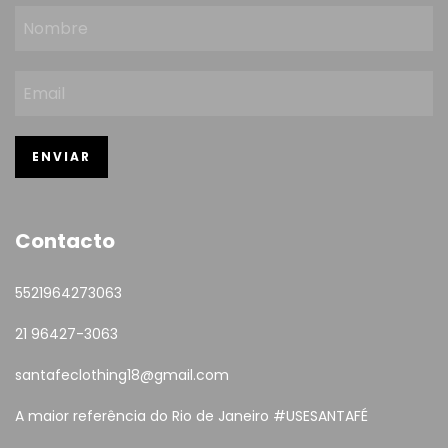
Contacto
5521964273063
21 96427-3063
santafeclothing18@gmail.com
A maior referência do Rio de Janeiro #USESANTAFÉ