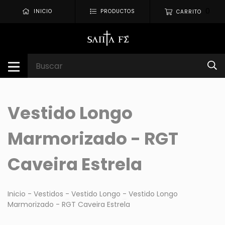
0
INICIO
PRODUCTOS
CARRITO
Vestido Longo
Marmorizado - RGT
Caveira Estrela
Inicio
-
Vestidos
-
Vestido Longo
-
Vestido Longo
Marmorizado - RGT Caveira Estrela