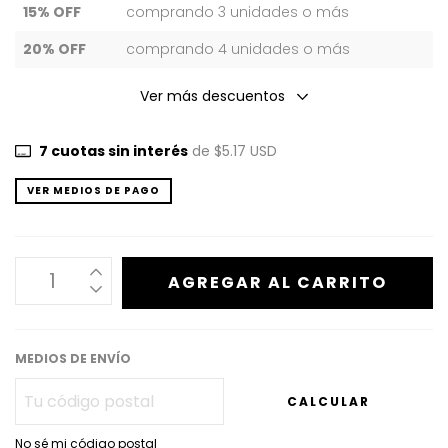
15% OFF
comprando 3 unidades o más
20% OFF
comprando 4 unidades o más
Ver más descuentos
7
cuotas sin interés
de
$5.17 USD
VER MEDIOS DE PAGO
MEDIOS DE ENVÍO
CALCULAR
No sé mi código postal