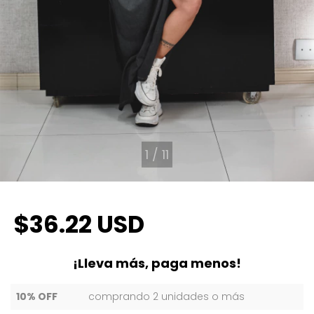
1
/
11
$36.22 USD
¡Lleva más, paga menos!
10% OFF
comprando 2 unidades o más