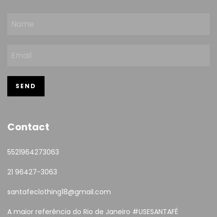
Contact
5521964273063
21 96427-3063
santafeclothing18@gmail.com
A maior referência do Rio de Janeiro #USESANTAFÉ