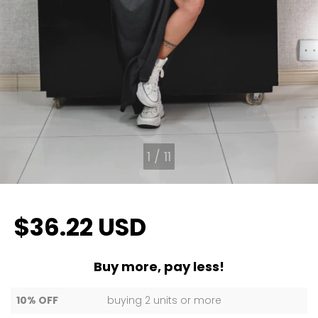
1
/
11
$36.22 USD
Buy more, pay less!
10% OFF
buying 2 units or more