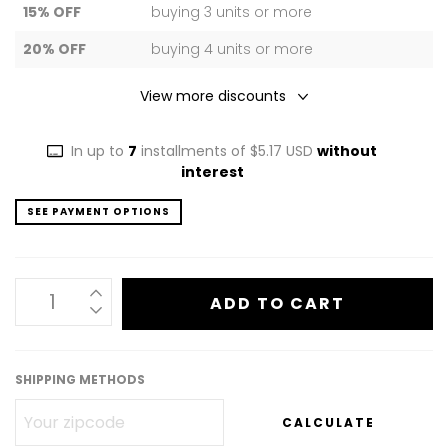
15% OFF
buying 3 units or more
20% OFF
buying 4 units or more
View more discounts
In up to
7
installments of
$5.17 USD
without
interest
SEE PAYMENT OPTIONS
SHIPPING METHODS
CALCULATE