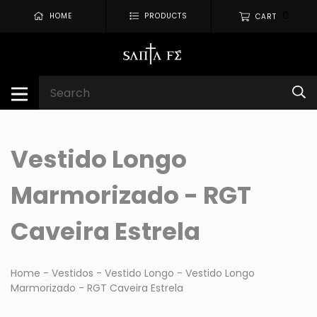
0
HOME
PRODUCTS
CART
Vestido Longo
Marmorizado - RGT
Caveira Estrela
Home
-
Vestidos
-
Vestido Longo
-
Vestido Longo
Marmorizado - RGT Caveira Estrela