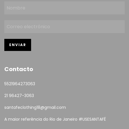
Contacto
5521964273063
21 96427-3063
santafeclothing18@gmail.com
A maior referência do Rio de Janeiro #USESANTAFÉ