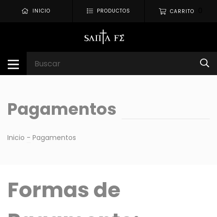
0
INICIO
PRODUCTOS
CARRITO
Pagamentos
Inicio
-
Pagamentos
Formas de