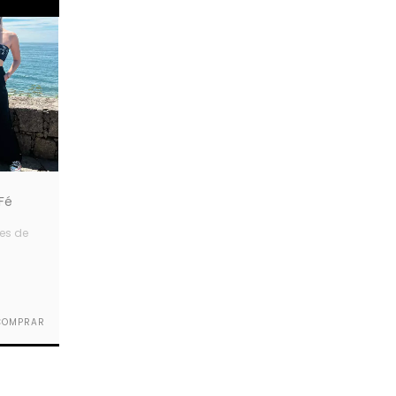
Fé
es de