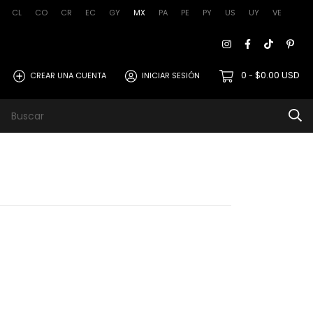
CL
CO
CR
EC
GY
MX
PA
PE
PY
US
UY
VE
0
$0.00 USD
CREAR UNA CUENTA
INICIAR SESIÓN
-
rmos de uso