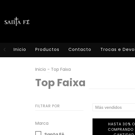
Inicio
Productos
Contacto
Trocas e Devo
Inicio
-
Top Faixa
Top Faixa
FILTRAR POR
Marca
HASTA 30% O
COMPRANDO 
Santa Fé
CANTIDAD