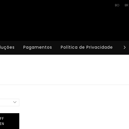
BO
BR
luções
Pagamentos
Política de Privacidade
Te
FF
EN