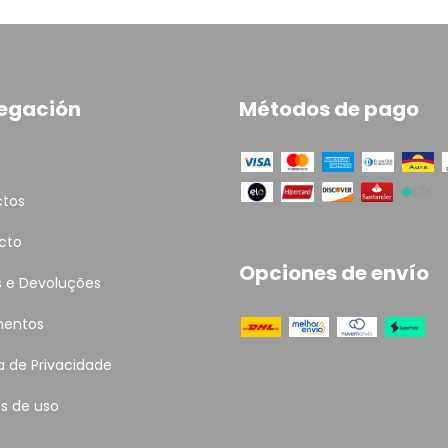
egación
Métodos de pago
ctos
cto
Opciones de envío
s e Devoluções
entos
ca de Privacidade
s de uso