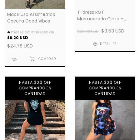
T-dress RGT
Max Blusa Assimétrica
Marmorizado Cinza -
Caveira Good Vibes
Stones Caveira
$9.53 USD
$25.92 USD
4
meses sin intereses de
$6.20 USD
DETALLES
$24.78 USD
HASTA 30% OFF
HASTA 30% OFF
COMPRANDO EN
COMPRANDO EN
CANTIDAD
CANTIDAD