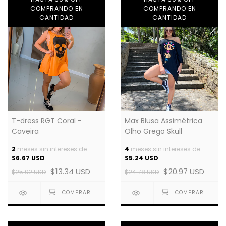
COMPRANDO EN
COMPRANDO EN
CANTIDAD
CANTIDAD
Max Blusa Assimétrica
T-dress RGT Coral -
Olho Grego Skull
Caveira
4
meses sin intereses de
2
meses sin intereses de
$5.24 USD
$6.67 USD
$20.97 USD
$13.34 USD
$24.78 USD
$25.92 USD