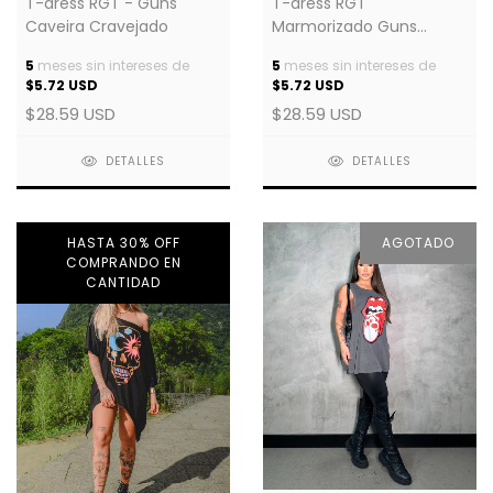
T-dress RGT - Guns
T-dress RGT
Caveira Cravejado
Marmorizado Guns
Cravejado
5
meses sin intereses de
5
meses sin intereses de
$5.72 USD
$5.72 USD
$28.59 USD
$28.59 USD
DETALLES
DETALLES
HASTA 30% OFF
AGOTADO
COMPRANDO EN
CANTIDAD