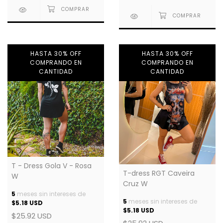
HASTA 30% OFF
HASTA 30% OFF
COMPRANDO EN
COMPRANDO EN
CANTIDAD
CANTIDAD
T - Dress Gola V - Rosa
T-dress RGT Caveira
W
Cruz W
5
meses sin intereses de
5
meses sin intereses de
$5.18 USD
$5.18 USD
$25.92 USD