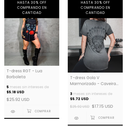
HASTA 30% OFF
HASTA 30% OFF
COMPRANDO EN
COMPRANDO EN
CANTIDAD
CANTIDAD
T-dress RGT - Lua
Borboleta
T-dress Gola V
Marmorizado - Caveira
5
meses sin intereses de
Índio
$5.18 USD
3
meses sin intereses de
$5.72 USD
$25.92 USD
$17.15 USD
$25.92 USD