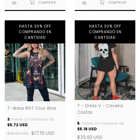
HASTA 30% OFF
HASTA 30% OFF
COMPRANDO EN
COMPRANDO EN
CANTIDAD
CANTIDAD
T - Dress V - Caveira
T-dress RGT Cruz Altar
Costas
3
meses sin intereses de
5
meses sin intereses de
$5.72 USD
$5.18 USD
$17.15 USD
$25.92 USD
$25.92 USD