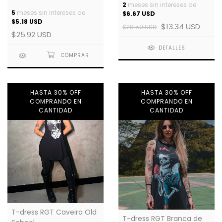
2
meses sin intereses de
5
meses sin intereses de
$6.67 USD
$5.18 USD
$13.34 USD
$28.59 USD
$25.92 USD
DETALLES
HASTA 30% OFF
HASTA 30% OFF
COMPRANDO EN
COMPRANDO EN
CANTIDAD
CANTIDAD
T-dress RGT Caveira Old
T-dress RGT Branca de