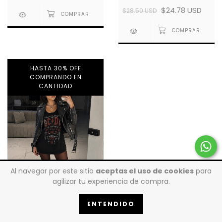
$24.78 USD
$28.59 USD
HASTA 30% OFF
COMPRANDO EN
CANTIDAD
Al navegar por este sitio
aceptas el uso de cookies
para
agilizar tu experiencia de compra.
ENTENDIDO
T-dress RGT - ACDC TNT