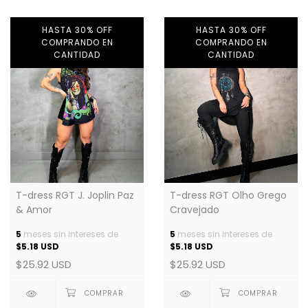
HASTA 30% OFF
HASTA 30% OFF
COMPRANDO EN
COMPRANDO EN
CANTIDAD
CANTIDAD
T-dress RGT J. Joplin Paz
T-dress RGT Olho Grego
& Amor
Cravejado
5
meses sin intereses de
5
meses sin intereses de
$5.18 USD
$5.18 USD
$25.92 USD
$25.92 USD