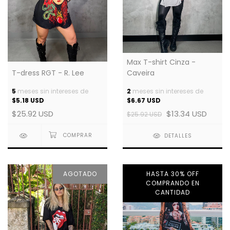
Max T-shirt Cinza -
T-dress RGT - R. Lee
Caveira
5
meses sin intereses de
2
meses sin intereses de
$5.18 USD
$6.67 USD
$25.92 USD
$13.34 USD
$25.92 USD
DETALLES
AGOTADO
HASTA 30% OFF
COMPRANDO EN
CANTIDAD