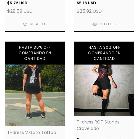
$5.72 USD
$5.18 USD
$28.59 USD
$25.92 USD
DETALLES
DETALLES
HASTA 30% OFF
HASTA 30% OFF
COMPRANDO EN
COMPRANDO EN
CANTIDAD
CANTIDAD
T-dress RGT Stones
Cravejado
T-dress V Gato Tattoo