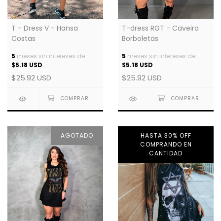
T-dress RGT - Caveira
T - Dress V - Hansa
Borboletas
Costas
5
meses sin intereses de
5
meses sin intereses de
$5.18 USD
$5.18 USD
$25.92 USD
$25.92 USD
AGOTADO
HASTA 30% OFF
COMPRANDO EN
CANTIDAD