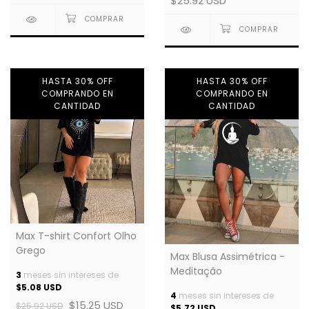
$25.92 USD
HASTA 30% OFF
HASTA 30% OFF
COMPRANDO EN
COMPRANDO EN
CANTIDAD
CANTIDAD
Max T-shirt Confort Olho
Grego
Max Blusa Assimétrica -
Meditação
3
meses sin intereses de
$5.08 USD
4
meses sin intereses de
$15.25 USD
$25.92 USD
$5.72 USD