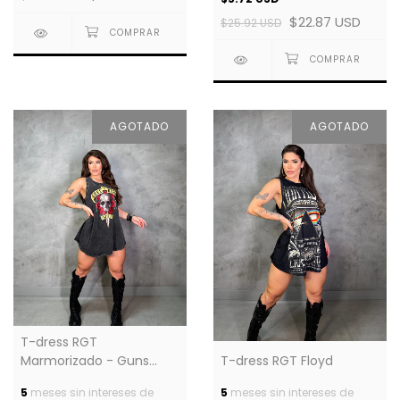
$22.87 USD
$25.92 USD
AGOTADO
AGOTADO
T-dress RGT
Marmorizado - Guns
T-dress RGT Floyd
Caveira
5
meses sin intereses de
5
meses sin intereses de