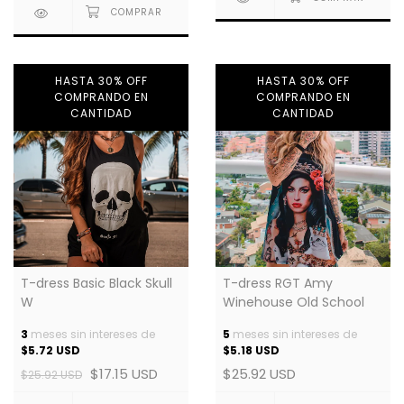
HASTA 30% OFF
HASTA 30% OFF
COMPRANDO EN
COMPRANDO EN
CANTIDAD
CANTIDAD
T-dress Basic Black Skull
T-dress RGT Amy
W
Winehouse Old School
3
meses sin intereses de
5
meses sin intereses de
$5.72 USD
$5.18 USD
$17.15 USD
$25.92 USD
$25.92 USD