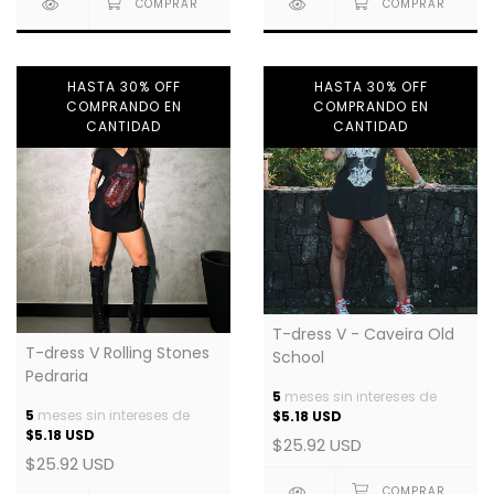
HASTA 30% OFF
HASTA 30% OFF
COMPRANDO EN
COMPRANDO EN
CANTIDAD
CANTIDAD
T-dress V - Caveira Old
T-dress V Rolling Stones
School
Pedraria
5
meses sin intereses de
5
meses sin intereses de
$5.18 USD
$5.18 USD
$25.92 USD
$25.92 USD