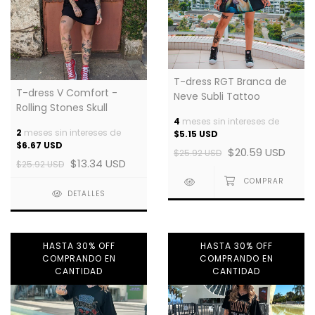
T-dress RGT Branca de
T-dress V Comfort -
Neve Subli Tattoo
Rolling Stones Skull
4
meses sin intereses de
2
meses sin intereses de
$5.15 USD
$6.67 USD
$20.59 USD
$25.92 USD
$13.34 USD
$25.92 USD
DETALLES
HASTA 30% OFF
HASTA 30% OFF
COMPRANDO EN
COMPRANDO EN
CANTIDAD
CANTIDAD