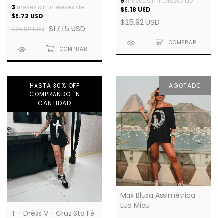
5
meses sin intereses de
3
meses sin intereses de
$5.18 USD
$5.72 USD
$25.92 USD
$17.15 USD
$25.92 USD
HASTA 30% OFF
AGOTADO
COMPRANDO EN
CANTIDAD
Max Blusa Assimétrica -
Lua Miau
T - Dress V - Cruz Sta Fé