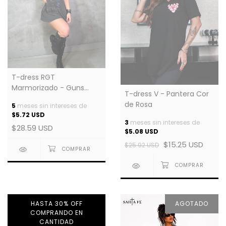
T-dress RGT
Marmorizado - Guns
T-dress V - Pantera Cor
Caveira
de Rosa
5
meses sin intereses de
$5.72 USD
3
meses sin intereses de
$28.59 USD
$5.08 USD
$15.25 USD
$25.92 USD
HASTA 30% OFF
AGOTADO
COMPRANDO EN
CANTIDAD