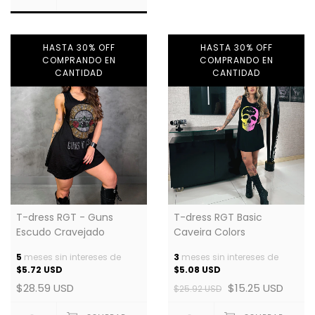
HASTA 30% OFF
HASTA 30% OFF
COMPRANDO EN
COMPRANDO EN
CANTIDAD
CANTIDAD
T-dress RGT - Guns
T-dress RGT Basic
Escudo Cravejado
Caveira Colors
5
meses sin intereses de
3
meses sin intereses de
$5.72 USD
$5.08 USD
$28.59 USD
$15.25 USD
$25.92 USD