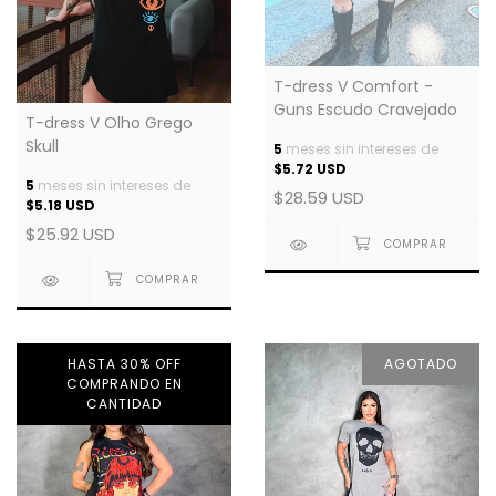
T-dress V Comfort -
Guns Escudo Cravejado
T-dress V Olho Grego
Skull
5
meses sin intereses de
$5.72 USD
5
meses sin intereses de
$28.59 USD
$5.18 USD
$25.92 USD
HASTA 30% OFF
AGOTADO
COMPRANDO EN
CANTIDAD