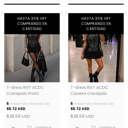
HASTA 30% OFF
HASTA 30% OFF
COMPRANDO EN
COMPRANDO EN
CANTIDAD
CANTIDAD
T-dress RGT ACDC
T-dress RGT ACDC
Cravejado Prata
Caveira cravejado
5
meses sin intereses de
5
meses sin intereses de
$5.72 USD
$5.72 USD
$28.59 USD
$28.59 USD