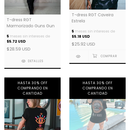
T-dress RGT Caveira
T-dress RGT
Estrela
Marmorizado Guns Gun
5
meses sin intereses de
5
meses sin intereses de
$5.18 USD
$5.72 USD
$25.92 USD
$28.59 USD
DETALLES
HASTA 30% OFF
HASTA 30% OFF
COMPRANDO EN
COMPRANDO EN
CANTIDAD
CANTIDAD