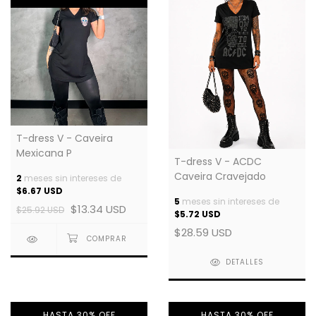
T-dress V - Caveira
Mexicana P
T-dress V - ACDC
Caveira Cravejado
2
meses sin intereses de
$6.67 USD
5
meses sin intereses de
$13.34 USD
$25.92 USD
$5.72 USD
$28.59 USD
DETALLES
HASTA 30% OFF
HASTA 30% OFF