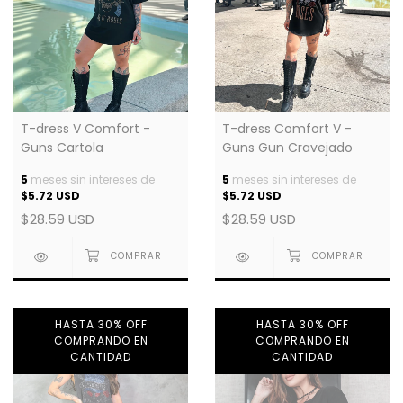
T-dress V Comfort -
T-dress Comfort V -
Guns Cartola
Guns Gun Cravejado
5
meses sin intereses de
5
meses sin intereses de
$5.72 USD
$5.72 USD
$28.59 USD
$28.59 USD
HASTA 30% OFF
HASTA 30% OFF
COMPRANDO EN
COMPRANDO EN
CANTIDAD
CANTIDAD