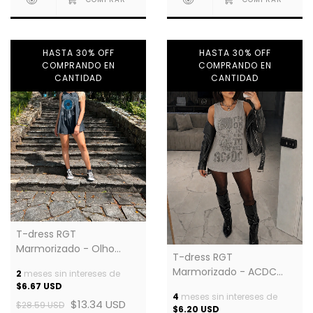
HASTA 30% OFF
HASTA 30% OFF
COMPRANDO EN
COMPRANDO EN
CANTIDAD
CANTIDAD
T-dress RGT
Marmorizado - Olho
T-dress RGT
Grego
Marmorizado - ACDC
2
meses sin intereses de
Caveira
$6.67 USD
4
meses sin intereses de
$13.34 USD
$28.59 USD
$6.20 USD