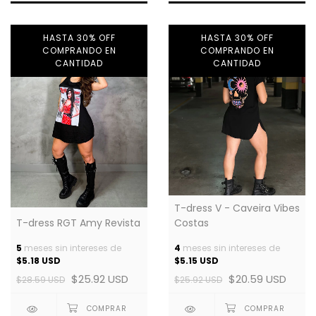
HASTA 30% OFF
HASTA 30% OFF
COMPRANDO EN
COMPRANDO EN
CANTIDAD
CANTIDAD
T-dress V - Caveira Vibes
T-dress RGT Amy Revista
Costas
5
meses sin intereses de
4
meses sin intereses de
$5.18 USD
$5.15 USD
$25.92 USD
$20.59 USD
$28.59 USD
$25.92 USD