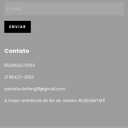
Contato
5521964273063
21 96427-3063
santafeclothing18@gmail.com
A maior referência do Rio de Janeiro #USESANTAFÉ