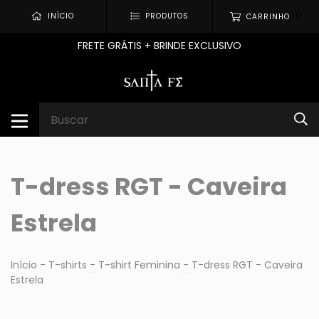
0
INÍCIO
PRODUTOS
CARRINHO
FRETE GRÁTIS + BRINDE EXCLUSIVO
T-dress RGT - Caveira
Estrela
Início
-
T-shirts
-
T-shirt Feminina
-
T-dress RGT - Caveira
Estrela