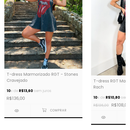
T-dress Marmorizado RGT - Stones
Cravejado
T-dress RGT Marm
Rach
10
x de
R$13,60
sem juros
10
x de
R$10,80
sem 
R$136,00
R$108,00
R$136,00