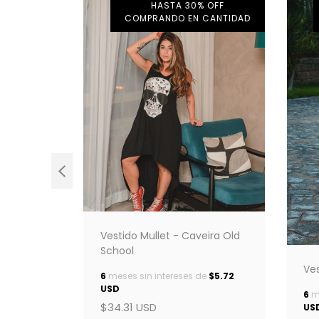
 OFF
HASTA 30% OFF
CANTIDAD
COMPRANDO EN CANTIDAD
Vestido Mullet - Caveira Old
School
Ves
erdote
6
meses sin intereses de
$5.72
USD
6
me
de
$5.72
$34.31 USD
US