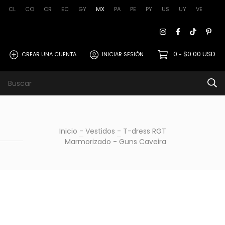
CL
CO
CR
EC
GY
MX
PA
PE
PY
US
UY
VE
0
$0.00 USD
CREAR UNA CUENTA
INICIAR SESIÓN
-
rmos de uso
Inicio
-
Vestidos
-
T-dress RGT
Marmorizado - Guns Caveira