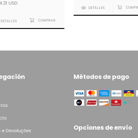
4.31 USD
DETALLES
DETALLES
egación
Métodos de pago
ctos
cto
Opciones de envío
s e Devoluções