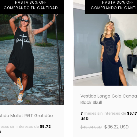
HASTA 30% OFF
HASTA 30% OFF
COMPRANDO EN CANTIDAD
COMPRANDO EN CANT
Vestido Longo Gola Canoa
Black Skull
7
meses sin intereses de
$5.17
tido Mullet RGT Gratidão
USD
$36.22 USD
ses sin intereses de
$5.72
$43.84 USD
D