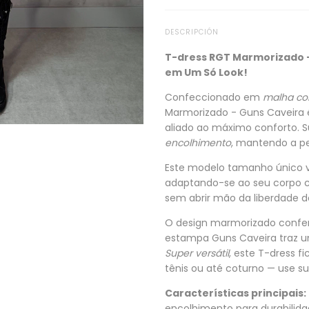
DESCRIPCIÓN
T-dress RGT Marmorizado -
em Um Só Look!
Confeccionado em
malha co
Marmorizado - Guns Caveira é
aliado ao máximo conforto. 
encolhimento
, mantendo a p
Este modelo tamanho único 
adaptando-se ao seu corpo 
sem abrir mão da liberdade 
O design marmorizado confer
estampa Guns Caveira traz um
Super versátil
, este T-dress 
tênis ou até coturno — use su
Características principais:
encolhimento para durabilid