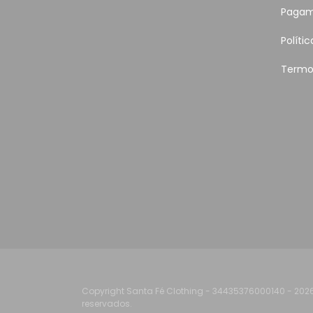
Pagam
Políti
Termo
Copyright Santa Fé Clothing - 34435376000140 - 202
reservados.