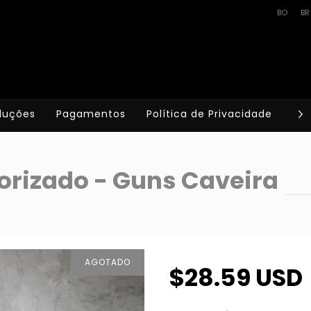
BO
BR
luções
Pagamentos
Política de Privacidade
Te
rizado - Guns Caveira
AGOTADO
$28.59 USD