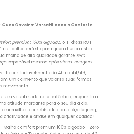
 Guns Caveira: Versatilidade e Conforto
mfort premium 100% algodão
, o T-dress RGT
 a escolha perfeita para quem busca estilo
Sua malha de alta qualidade garante
zero
eça impecável mesmo após várias lavagens.
veste confortavelmente do 40 ao 44/46,
com um caimento que valoriza suas formas
de movimento.
e um visual moderno e autêntico, enquanto a
a atitude marcante para o seu dia a dia.
fica maravilhoso combinado com calça legging,
a criatividade e arrase em qualquer ocasião!
- Malha comfort premium 100% algodão - Zero
ade máxima - Tamanho único que veste do 40