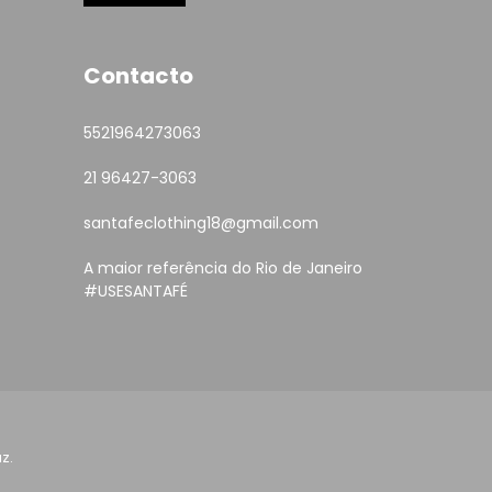
Contacto
5521964273063
21 96427-3063
santafeclothing18@gmail.com
A maior referência do Rio de Janeiro
#USESANTAFÉ
z.