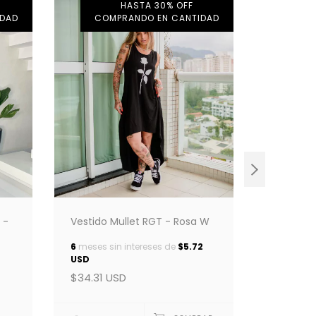
HASTA 30% OFF
IDAD
COMPRANDO EN CANTIDAD
COM
Vestido Mullet RGT - Rosa W
 -
6
meses sin intereses de
$5.72
USD
Vestido M
$34.31 USD
6
meses si
USD