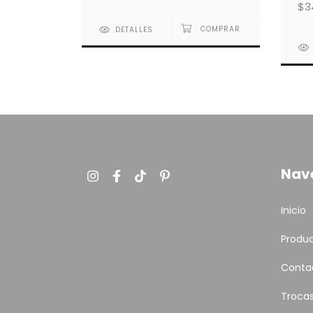
$3
SD
DETALLES
Nav
Inicio
Produ
Conta
Troca