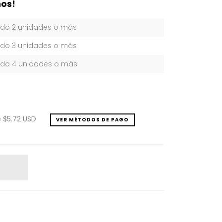
os!
do 2 unidades o más
do 3 unidades o más
do 4 unidades o más
e
$5.72 USD
VER MÉTODOS DE PAGO