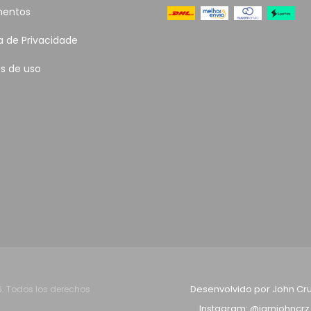
entos
ca de Privacidade
s de uso
Desenvolvido por John Cru
6. Todos los derechos
Instagram: @iamjohncrz