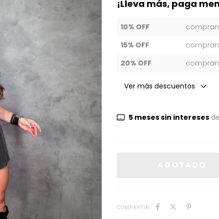
¡Lleva más, paga men
10% OFF
compran
15% OFF
compran
20% OFF
compran
Ver más descuentos
5
meses sin intereses
d
COMPARTIR