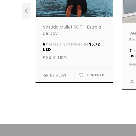
Vestido Mullet RGT - Estrela
de Davi
Ve
Bla
6
meses sin intereses de
$5.72
USD
7
me
Gratidão
US
$34.31 USD
de
$5.72
$43
DETALLES