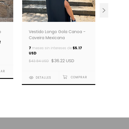
Vestido 
o
Vestido Longo Gola Canoa -
Caveira Mexicana
6
meses si
2
USD
7
meses sin intereses de
$5.17
USD
$34.31 
$36.22 USD
$43.84 USD
DETAL
DETALLES