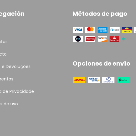
egación
Métodos de pago
ctos
cto
Opciones de envío
s e Devoluções
entos
ca de Privacidade
s de uso