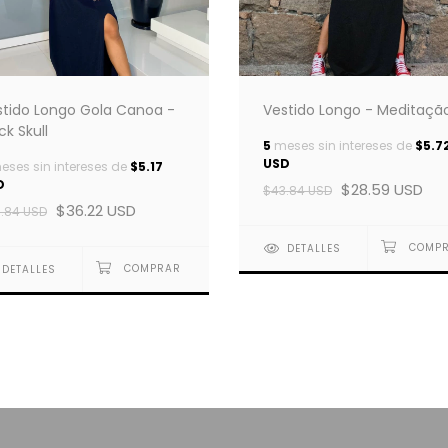
Vestido Longo - Meditaçã
stido Longo Gola Canoa -
ck Skull
5
meses sin intereses de
$5.7
USD
ses sin intereses de
$5.17
D
$28.59 USD
$43.84 USD
$36.22 USD
.84 USD
DETALLES
DETALLES