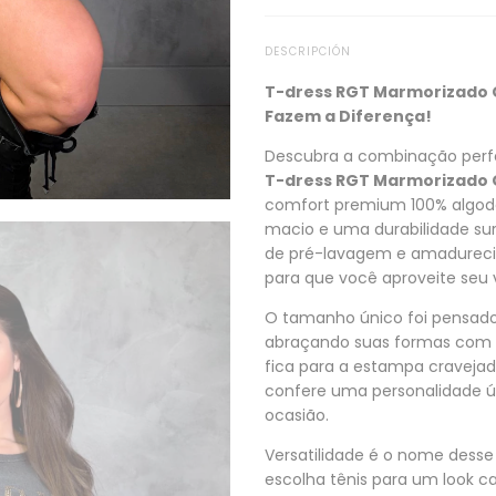
DESCRIPCIÓN
T-dress RGT Marmorizado G
Fazem a Diferença!
Descubra a combinação perf
T-dress RGT Marmorizado 
comfort premium 100% algod
macio e uma durabilidade su
de pré-lavagem e amadurec
para que você aproveite seu 
O tamanho único foi pensado 
abraçando suas formas com l
fica para a estampa cravejad
confere uma personalidade ú
ocasião.
Versatilidade é o nome dess
escolha tênis para um look 