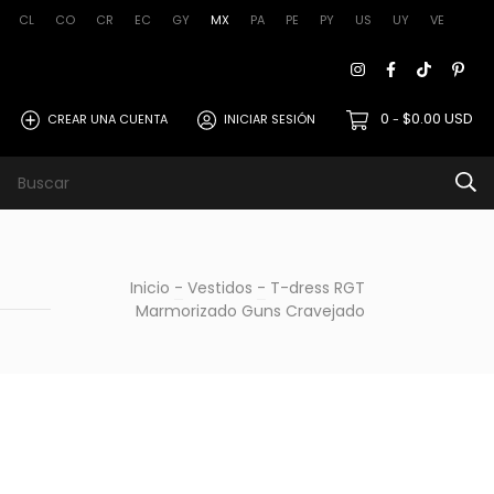
CL
CO
CR
EC
GY
MX
PA
PE
PY
US
UY
VE
0
$0.00 USD
CREAR UNA CUENTA
INICIAR SESIÓN
-
rmos de uso
Inicio
-
Vestidos
-
T-dress RGT
Marmorizado Guns Cravejado