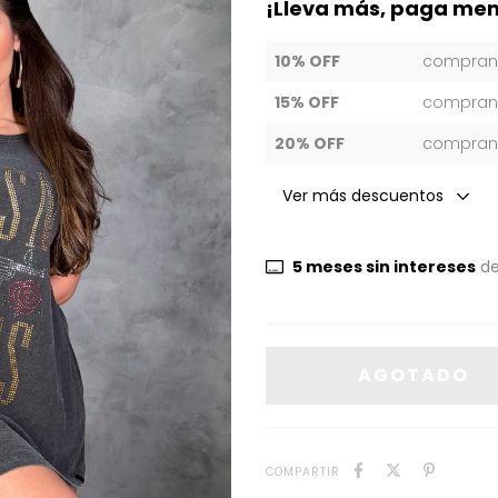
¡Lleva más, paga men
10% OFF
compran
15% OFF
compran
20% OFF
compran
Ver más descuentos
5
meses sin intereses
d
COMPARTIR