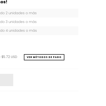
os!
do 2 unidades o más
do 3 unidades o más
do 4 unidades o más
e
$5.72 USD
VER MÉTODOS DE PAGO