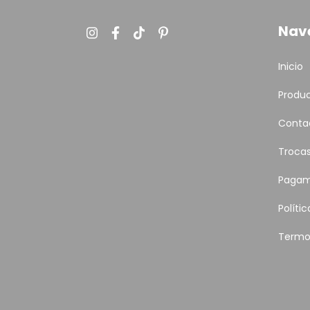
Nav
Inicio
Produ
Conta
Troca
Pagam
Políti
Termo