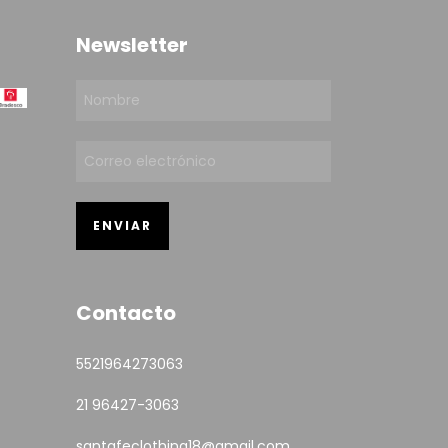
Newsletter
Contacto
5521964273063
21 96427-3063
santafeclothing18@gmail.com