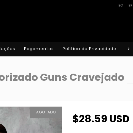
BO
BR
luções
Pagamentos
Política de Privacidade
Te
orizado Guns Cravejado
AGOTADO
$28.59 USD